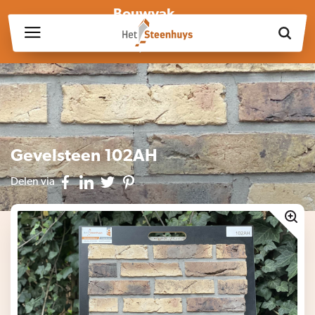
Bouwvak
Wij zijn wegens de bouwvak gesloten op vrijdag 17 juli en in
week 30, 31 en 32.
Gevelsteen 102AH
Delen via