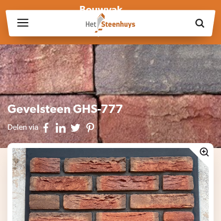
Bouwvak
Wij zijn wegens de bouwvak gesloten op vrijdag 17 juli en in
week 30, 31 en 32.
Gevelsteen GHS-777
Delen via