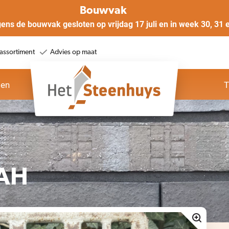
Bouwvak
gens de bouwvak gesloten op vrijdag 17 juli en in week 30, 31 
assortiment
Advies op maat
oen
T
1AH