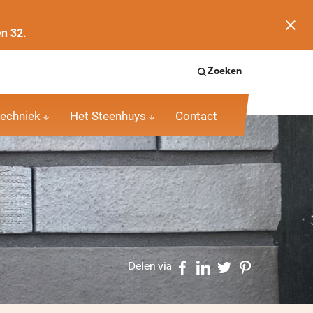
en 32.
Zoeken
echniek
Het Steenhuys
Contact
Delen via