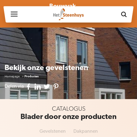
Bouwvak
Wij zijn wegens de bouwvak gesloten op vrijdag 17 juli en in
week 30, 31 en 32.
Bekijk onze gevelstenen
Homepage
Producten
Delen via
CATALOGUS
Blader door onze producten
Gevelstenen
Dakpannen