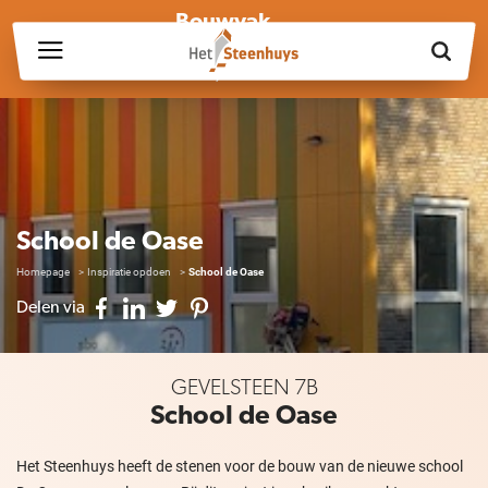
Bouwvak
Wij zijn wegens de bouwvak gesloten op vrijdag 17 juli en in
week 30, 31 en 32.
School de Oase
Homepage
Inspiratie opdoen
School de Oase
Delen via
GEVELSTEEN 7B
School de Oase
Het Steenhuys heeft de stenen voor de bouw van de nieuwe school