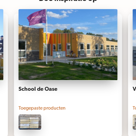
School de Oase
V
Toegepaste producten
T