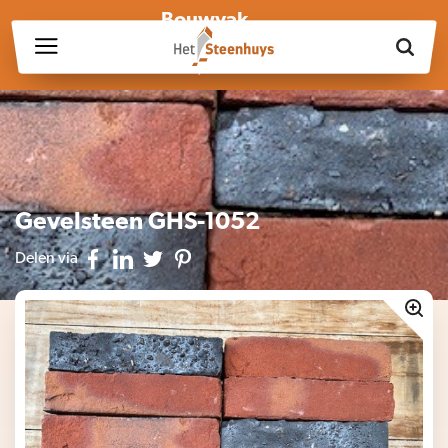
Bouwvak
Wij zijn wegens de bouwvak gesloten op vrijdag 17 juli en in
week 30, 31 en 32.
Gevelsteen GHS-1052
Delen via