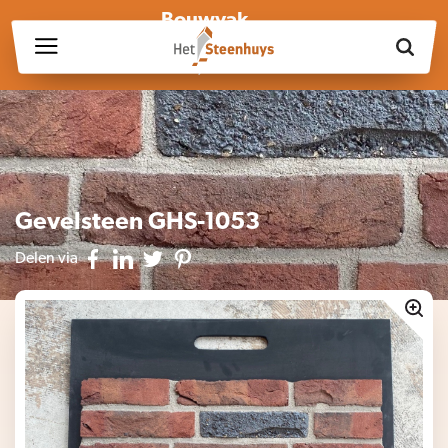
Bouwvak
Wij zijn wegens de bouwvak gesloten op vrijdag 17 juli en in
week 30, 31 en 32.
Gevelsteen GHS-1053
Delen via