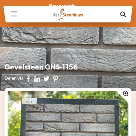
Bouwvak
Wij zijn wegens de bouwvak gesloten op vrijdag 17 juli en in
week 30, 31 en 32.
Gevelsteen GHS-1156
Delen via