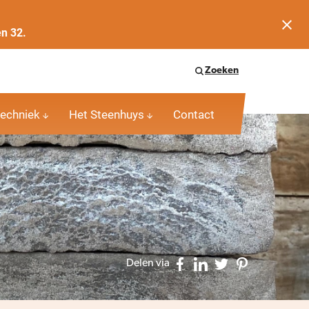
en 32.
Zoeken
echniek
Het Steenhuys
Contact
Delen via