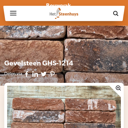
Bouwvak
Wij zijn wegens de bouwvak gesloten op vrijdag 17 juli en in
week 30, 31 en 32.
Gevelsteen GHS-1214
Delen via