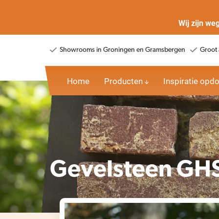
Wij zijn we
Showrooms in Groningen en Gramsbergen
Groot 
Home
Producten
Inspiratie opd
Gevelsteen GH