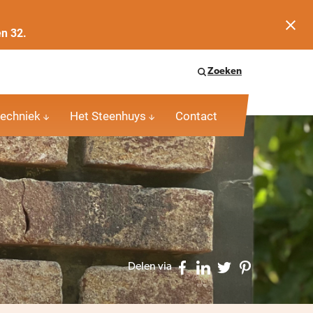
en 32.
Zoeken
echniek
Het Steenhuys
Contact
Delen via