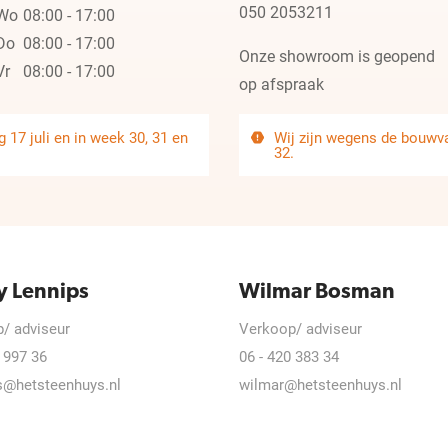
050 2053211
Wo
08:00 - 17:00
Do
08:00 - 17:00
Onze showroom is geopend
Vr
08:00 - 17:00
op afspraak
 17 juli en in week 30, 31 en
Wij zijn wegens de bouwvak
32.
y Lennips
Wilmar Bosman
/ adviseur
Verkoop/ adviseur
 997 36
06 - 420 383 34
s@hetsteenhuys.nl
wilmar@hetsteenhuys.nl