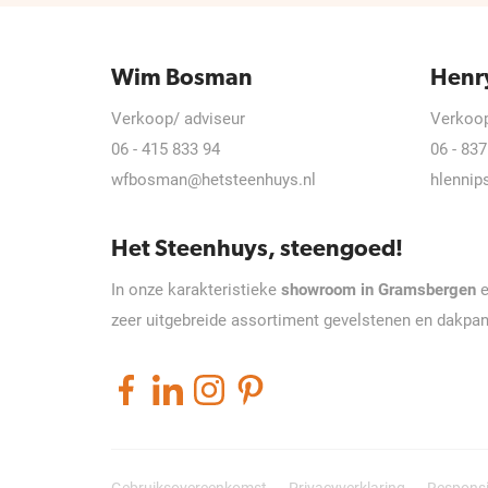
Wim Bosman
Henr
Verkoop/ adviseur
Verkoop
06 - 415 833 94
06 - 837
wfbosman@hetsteenhuys.nl
hlennip
Het Steenhuys, steengoed!
In onze karakteristieke
showroom in Gramsbergen
e
zeer uitgebreide assortiment gevelstenen en dakpa
Gebruiksovereenkomst
Privacyverklaring
Responsi