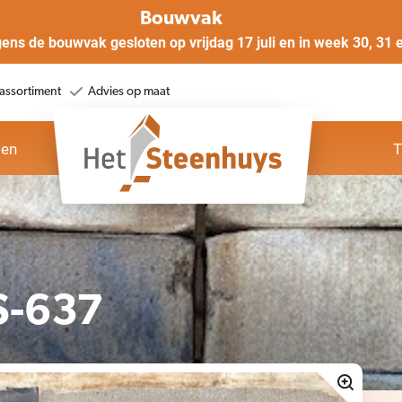
Bouwvak
gens de bouwvak gesloten op vrijdag 17 juli en in week 30, 31 
assortiment
Advies op maat
oen
T
S-637