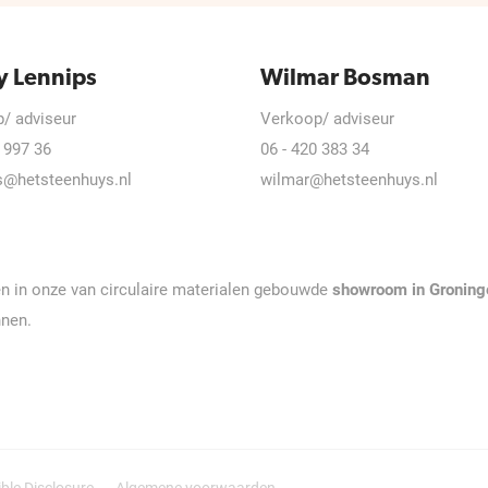
y Lennips
Wilmar Bosman
/ adviseur
Verkoop/ adviseur
 997 36
06 - 420 383 34
s@hetsteenhuys.nl
wilmar@hetsteenhuys.nl
n in onze van circulaire materialen gebouwde
showroom in Groning
nnen.
ble Disclosure
Algemene voorwaarden