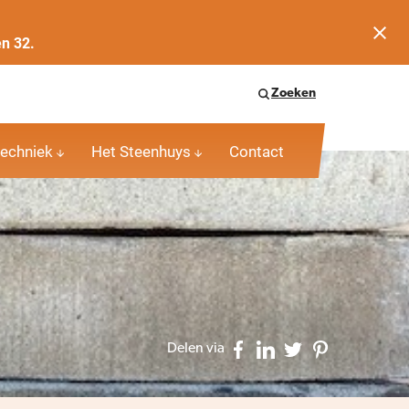
en 32.
Zoeken
echniek
Het Steenhuys
Contact
Delen via