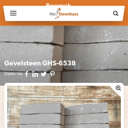
Bouwvak
Wij zijn wegens de bouwvak gesloten op vrijdag 17 juli en in
week 30, 31 en 32.
Gevelsteen GHS-6538
Delen via