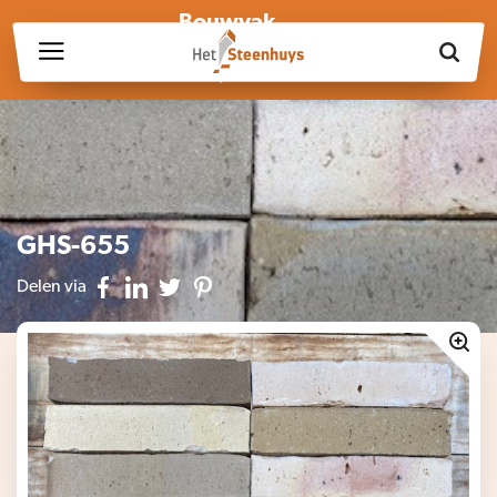
Bouwvak
Wij zijn wegens de bouwvak gesloten op vrijdag 17 juli en in
week 30, 31 en 32.
GHS-655
Delen via