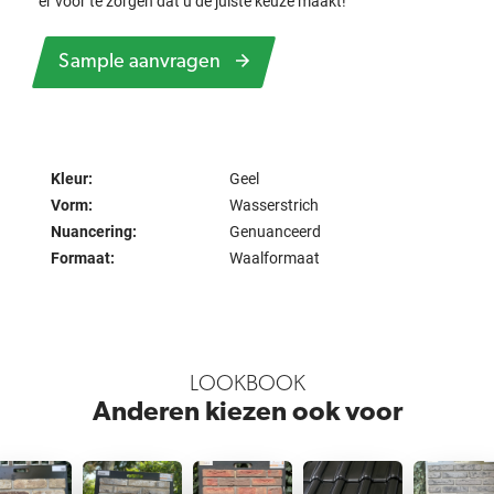
er voor te zorgen dat u de juiste keuze maakt!
Sample aanvragen
Kleur:
Geel
Vorm:
Wasserstrich
Nuancering:
Genuanceerd
Formaat:
Waalformaat
LOOKBOOK
Anderen kiezen ook voor