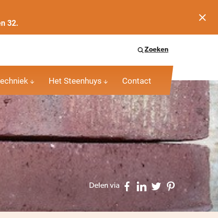
en 32.
Zoeken
echniek
Het Steenhuys
Contact
Delen via