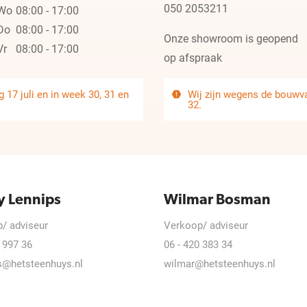
050 2053211
Wo
08:00 - 17:00
Do
08:00 - 17:00
Onze showroom is geopend
Vr
08:00 - 17:00
op afspraak
 17 juli en in week 30, 31 en
Wij zijn wegens de bouwvak
32.
y Lennips
Wilmar Bosman
/ adviseur
Verkoop/ adviseur
 997 36
06 - 420 383 34
s@hetsteenhuys.nl
wilmar@hetsteenhuys.nl