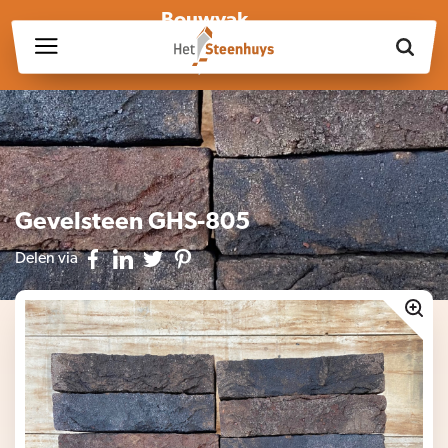
Bouwvak
Wij zijn wegens de bouwvak gesloten op vrijdag 17 juli en in
week 30, 31 en 32.
Gevelsteen GHS-805
Delen via