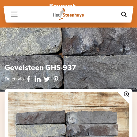
Bouwvak
Wij zijn wegens de bouwvak gesloten op vrijdag 17 juli en in
week 30, 31 en 32.
Gevelsteen GHS-937
Delen via