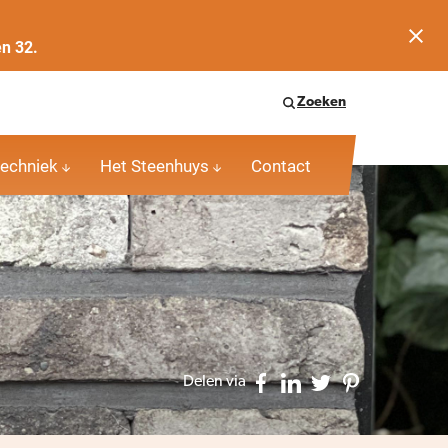
en 32.
Zoeken
echniek
Het Steenhuys
Contact
Delen via