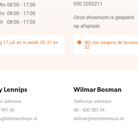
050 2053211
Wo
08:00 - 17:00
Do
08:00 - 17:00
Onze showroom is geopend
Vr
08:00 - 17:00
op afspraak
 17 juli en in week 30, 31 en
Wij zijn wegens de bouwvak
32.
y Lennips
Wilmar Bosman
/ adviseur
Verkoop/ adviseur
 997 36
06 - 420 383 34
s@hetsteenhuys.nl
wilmar@hetsteenhuys.nl