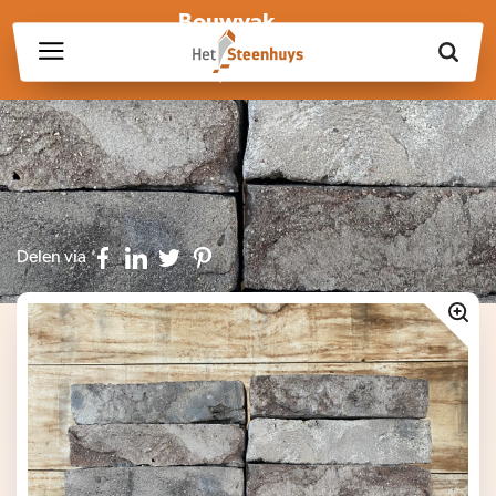
Bouwvak
Wij zijn wegens de bouwvak gesloten op vrijdag 17 juli en in
week 30, 31 en 32.
Delen via