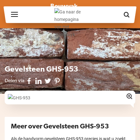
Bouwvak
Wij zijn wegens de bouwvak gesloten op vrijdag 17 juli en in
week 30, 31 en 32.
Gevelsteen GHS-953
Delen via
Meer over Gevelsteen GHS-953
Als de handvorm gevelsteen GHS-953 precies is wat u zoekt,