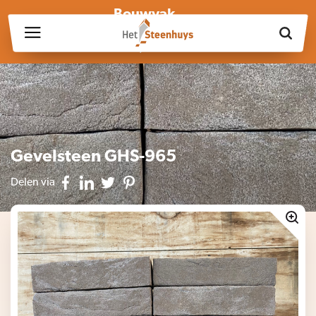
Bouwvak
Wij zijn wegens de bouwvak gesloten op vrijdag 17 juli en in
week 30, 31 en 32.
Gevelsteen GHS-965
Delen via