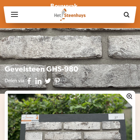
Bouwvak
Wij zijn wegens de bouwvak gesloten op vrijdag 17 juli en in
week 30, 31 en 32.
Gevelsteen GHS-980
Delen via