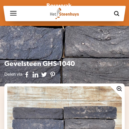
Bouwvak
Wij zijn wegens de bouwvak gesloten op vrijdag 17 juli en in
week 30, 31 en 32.
Gevelsteen GHS-1040
Delen via