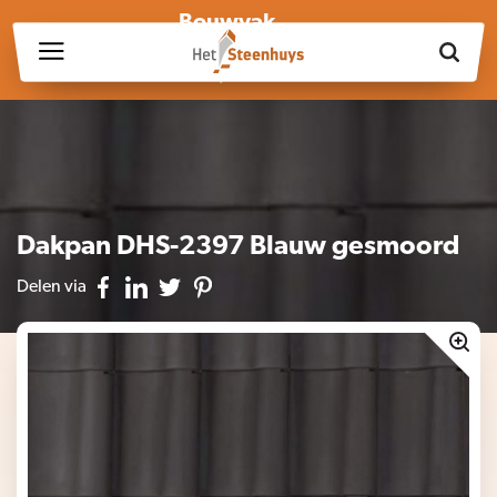
Bouwvak
Wij zijn wegens de bouwvak gesloten op vrijdag 17 juli en in
week 30, 31 en 32.
Dakpan DHS-2397 Blauw gesmoord
Delen via