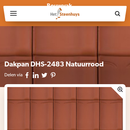
Bouwvak
Wij zijn wegens de bouwvak gesloten op vrijdag 17 juli en in
week 30, 31 en 32.
Dakpan DHS-2483 Natuurrood
Delen via