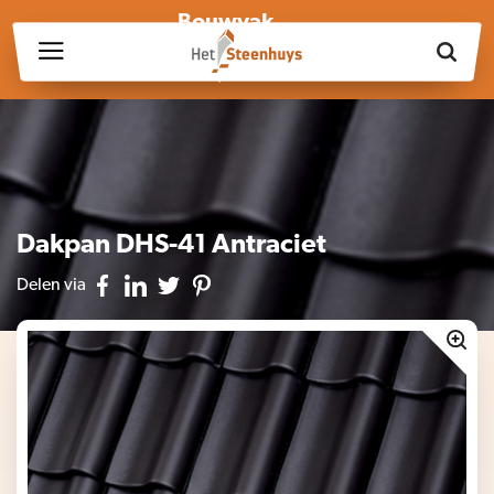
Bouwvak
Wij zijn wegens de bouwvak gesloten op vrijdag 17 juli en in
week 30, 31 en 32.
Dakpan DHS-41 Antraciet
Delen via