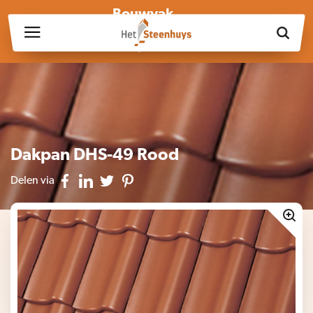
Bouwvak
Wij zijn wegens de bouwvak gesloten op vrijdag 17 juli en in
week 30, 31 en 32.
Dakpan DHS-49 Rood
Delen via