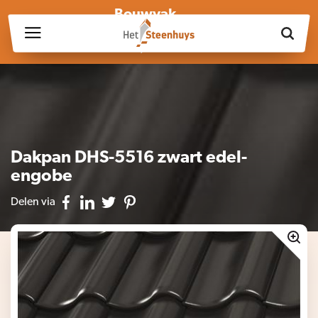
Bouwvak
Wij zijn wegens de bouwvak gesloten op vrijdag 17 juli en in
week 30, 31 en 32.
Dakpan DHS-5516 zwart edel-
engobe
Delen via