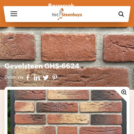
Bouwvak
Wij zijn wegens de bouwvak gesloten op vrijdag 17 juli en in
week 30, 31 en 32.
Gevelsteen GHS-6624
Delen via