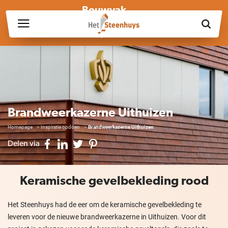
Bouwvak
Wij zijn wegens de bouwvak gesloten op vrijdag 17 juli en in
week 30, 31 en 32.
Brandweerkazerne Uithuizen
Homepage
Inspiratie opdoen
Brandweerkazerne Uithuizen
Delen via
Keramische gevelbekleding rood
Het Steenhuys had de eer om de keramische gevelbekleding te
leveren voor de nieuwe brandweerkazerne in Uithuizen. Voor dit